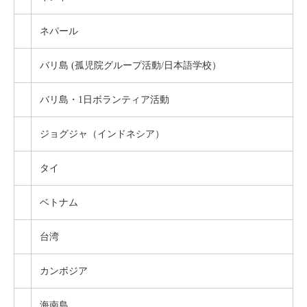
申込フォーム
ネパール
東京・説明会
バリ島 (孤児院グループ活動/日本語学校）
大阪・説明会
バリ島・1日ボランティア活動
電話カウンセリング
ジョグジャ（インドネシア）
アクセスマップ
タイ
新型コロナ対応
ベトナム
台湾
カンボジア
海南島