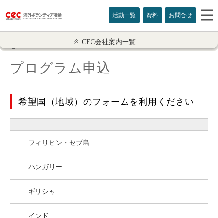
活動一覧
資料
お問合せ
会社案内
CEC会社案内一覧
プログラム申込
HOME
会社概要
希望国（地域）のフォームを利用ください
沿革
スタッフの活動
フィリピン・セブ島
プログラム情報
ハンガリー
参加規約
ギリシャ
個人情報保護規定
インド