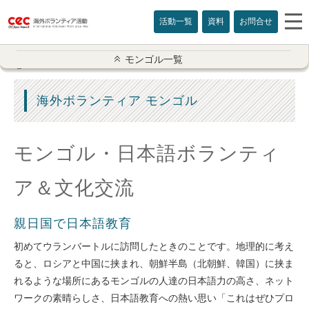
活動一覧
資料
お問合せ
モンゴル一覧
モンゴル一覧
ボランティア概要
海外ボランティア モンゴル
日本語ボランティア＆文化交流
モンゴル・日本語ボランティ
モンゴルプログラム情報
ア＆文化交流
よくある質問
親日国で日本語教育
参加費用
初めてウランバートルに訪問したときのことです。地理的に考え
お申込み
ると、ロシアと中国に挟まれ、朝鮮半島（北朝鮮、韓国）に挟ま
れるような場所にあるモンゴルの人達の日本語力の高さ、ネット
ワークの素晴らしさ、日本語教育への熱い思い「これはぜひプロ