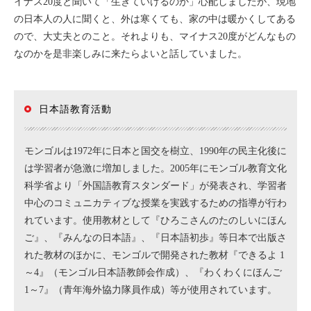
イナス20度と聞いて「生きていけるのか」心配しましたが、現地
の日本人の人に聞くと、外は寒くても、家の中は暖かくしてある
ので、大丈夫とのこと。それよりも、マイナス20度がどんなもの
なのかを是非楽しみに来たらよいと話していました。
日本語教育活動
モンゴルは1972年に日本と国交を樹立、1990年の民主化後に
は学習者が急激に増加しました。2005年にモンゴル教育文化
科学省より「外国語教育スタンダード」が発表され、学習者
中心のコミュニカティブな授業を実践するための指導が行わ
れています。使用教材として『ひろこさんのたのしいにほん
ご』、『みんなの日本語』、『日本語初歩』等日本で出版さ
れた教材のほかに、モンゴルで開発された教材『できるよ 1
～4』（モンゴル日本語教師会作成）、『わくわくにほんご
1～7』（青年海外協力隊員作成）等が使用されています。