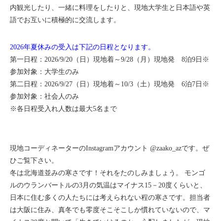
内観光したり、一緒に料理をしたりと、現地大学生と日本語や英
語でお互いに積極的に交流します。
2026年夏休みの受入は下記の日程となります。
第一日程：2026/9/20（日）現地着～9/28（月）現地発 8泊9日※
参加対象：大学生のみ
第二日程：2026/9/27（日）現地着～10/3（土）現地発 6泊7日※
参加対象：社会人のみ
※各日程受入れ人数は最大5名まで
現地コーディネーターの
Instagramアカウント @zaako_az
です。ぜ
ひご覧下さい。
冬は北海道並みの寒さです！それをたのしみましょう。 モンゴ
ルのウランバートルの3月の気温はマイナス15－20度くらいと、
日本に住む多くの人たちには考えられない程の寒さです。担当者
は大阪に住み、真冬でも零度そこそこしか慣れていないので、マ