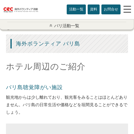
活動一覧
資料
お問合せ
バリ活動一覧
バリ活動一覧
ボランティア概要
海外ボランティア バリ島
ボラ＆ホームステイ
ホテル周辺のご紹介
孤児院住み込み
聴覚障がい施設
バリ島聴覚障がい施設
観光地からは少し離れており、観光客をみることはほとんどあり
特別支援学校
ません。バリ島の日常生活や価格などを垣間見ることができるで
しょう。
日本語学校
ボラ＆文化体験