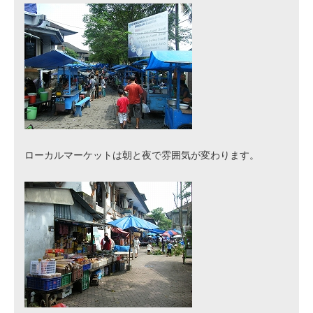
孤児＆お正月体験
1日ボランティア
目的別に探す
プログラム情報
参加費用一覧
ローカルマーケットは朝と夜で雰囲気が変わります。
お申込み
高校生向け特集
文化体験と観光
日本語教育