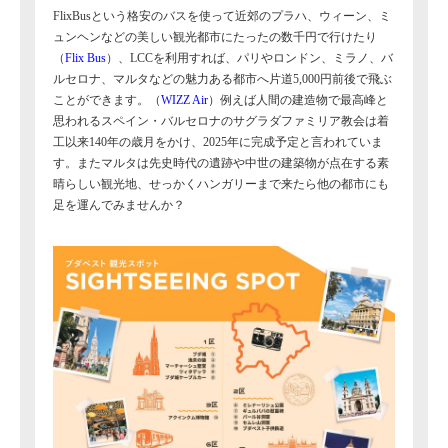
FlixBusという格安のバスを使って近郊のプラハ、ウィーン、ミ
ュンヘンなどの美しい観光都市にたったの数千円で行けたり
（
Flix Bus
）、LCCを利用すれば、パリやロンドン、ミラノ、バ
ルセロナ、マルタなどの魅力ある都市へ片道5,000円前後で飛ぶ
ことができます。（
WIZZ Air
）例えば人間の建造物で最高峰と
思われるスペイン・バルセロナのサグラダファミリア教会は着
工以来140年の歳月をかけ、2025年に完成予定と言われていま
す。またマルタは先史時代の遺跡や中世の建築物が点在する素
晴らしい観光地、せっかくハンガリーまで来たら他の都市にも
足を運んでみませんか？