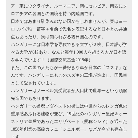
ア、東にウクライナ、ルーマニア、南にセルビア、南西にク
東京説明会
ロアチアの各国との国境を持つ内陸国です。
ハンガリー大使館文化センター
日本ではあまり馴染みのない国かもしれませんが、実はヨー
ロッパで唯一苗字＋名前で氏名を表記するなど日本との共通
よくある質問
点もあったり、実は知られざる親日国なのです。
ハンガリーには日本学を専攻できる大学が２校、日本語が学
参加費用
べる大学が6校あり、なんと毎年1,900人を超える方が日本語
を学んでいます！（国際交流基金2019年）
お申込み
また、この国の人たちが一番好きな車が日本の「スズキ」な
んです。ハンガリーにもこのスズキの工場が進出し、国民車
として愛されています。
ハンガリーはノーベル賞受賞者が人口比で世界一という頭脳
先進国でもあります。
ハンガリーの首都ブダペストの街には中世からのレンガ色の
重厚感あふれる建物が並び、19世紀のハンガリー皇妃＆オー
ストリア皇后であったエリザベート（愛称シシィ）が通った
1858年創業の高級カフェ「ジェルボー」などが今でも存在し
ます。