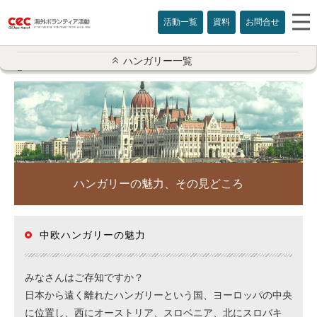
活動一覧
資料
お問合せ
ハンガリー一覧
ハンガリー一覧
活動概要
参加者の声
活動の様子
ハンガリーの魅力、その見どころ
就活・キャリア
ハンガリーの魅力
中欧ハンガリーの魅力
プログラム情報
みなさんはご存知ですか？
日本から遠く離れたハンガリーという国、ヨーロッパの中央
ZOOM説明会
に位置し、西にオーストリア、スロベニア、北にスロバキ