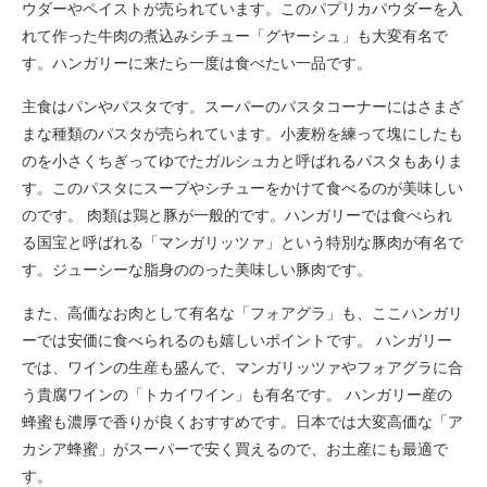
ウダーやペイストが売られています。このパプリカパウダーを入
れて作った牛肉の煮込みシチュー「グヤーシュ」も大変有名で
す。ハンガリーに来たら一度は食べたい一品です。
主食はパンやパスタです。スーパーのパスタコーナーにはさまざ
まな種類のパスタが売られています。小麦粉を練って塊にしたも
のを小さくちぎってゆでたガルシュカと呼ばれるパスタもありま
す。このパスタにスープやシチューをかけて食べるのが美味しい
のです。 肉類は鶏と豚が一般的です。ハンガリーでは食べられ
る国宝と呼ばれる「マンガリッツァ」という特別な豚肉が有名で
す。ジューシーな脂身ののった美味しい豚肉です。
また、高価なお肉として有名な「フォアグラ」も、ここハンガリ
ーでは安価に食べられるのも嬉しいポイントです。 ハンガリー
では、ワインの生産も盛んで、マンガリッツァやフォアグラに合
う貴腐ワインの「トカイワイン」も有名です。 ハンガリー産の
蜂蜜も濃厚で香りが良くおすすめです。日本では大変高価な「ア
カシア蜂蜜」がスーパーで安く買えるので、お土産にも最適で
す。