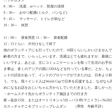
〇プレムダン
8：00～ 洗濯、orベッド、部屋の清掃
9：30～ おやつ配膳(ミルク、パンなど)
9：45～ マッサージ、トイレ介助など
10：30～ 休憩
11：00～ 昼食用意 11：30～ 昼食配膳
12：15ぐらい 片付けをして終了
他のボランティアにも行っていたので、10回くらいしかいけません
齢者の方まで、いらっしゃいます。洗濯はとても疲れますが、最後
いいですよ。あとは、主にコミュニケーションを取って生活のお手伝
き事は、多くのアジアの国にODAなどを行っている事だ。とか。ちょ
ンドの試合があって、インドのプロリーグができたのは、日本より
う。でも、我々インド人はWorld Cupで日本を応援するよ。なぜ
めになるお話をおじいちゃん方からしていただきました。楽しかった
・ホームステイ先からボランティア施設までの行き方
家→徒歩15分、またはオートリキシャ5分→バス停(マニトラ)→No202バ
カス→チャナニモブリッジ→プレムダン （男性 年齢不詳）