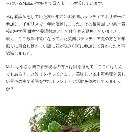
らにいるMaltaが大好きで日々楽しく生活しています。
私は看護師をしていた2000年にCEC英国ボランティアホリデーに
参加し、イギリスで１年間活動しました。その後帰国し中高一貫
校の中学保 健室で養護教諭として昨年春迄勤務していました。
最近、ここ数年疎遠になっていた英国ボランティア先の方と10年
振りに再会し懐かしい話に花が咲きCECに参加して良かったと再
認識しました。
Maltaは小さな国ですが現地の方々は口を揃えて「ここにはなん
でもある！」と誇りを持っています。美味しい地中海料理と美し
い景色の中で英語を学びボランティア活動を体験してみません
か？