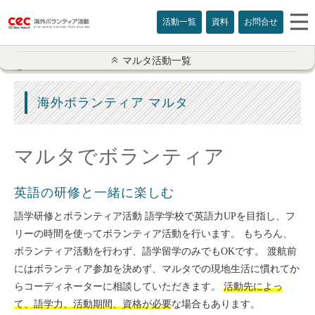
活動一覧
資料
お問合せ
マルタ活動一覧
マルタ活動一覧
ボランティア概要
海外ボランティア マルタ
語学留学
マルタでボランティア
ボランティア
英語の研修と一緒に楽しむ
マルタプログラム情報
語学研修とボランティア活動 語学学校で英語力UPを目指し、フ
よくある質問
リーの時間を使ってボランティア活動を行います。 もちろん、
ボランティア活動を行わず、語学留学のみでもOKです。 渡航前
滞在先
にはボランティア参加を決めず、マルタでの現地生活に慣れてか
らコーディネーターに相談していただきます。
活動先によっ
参加費用
て、語学力、活動期間、資格が必要
な場合もあります。