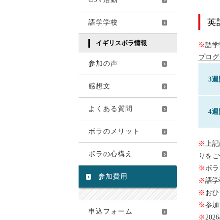
英
語学学校
イギリスボラ情報
※
語学
プログ
参加の声
3週
感想文
よくある質問
4週
ボラのメリット
※
上記
ボラの心構え
りをご
※
ボラ
参加費用
※
語学
※
おひ
※
参加
申込フォーム
※
20