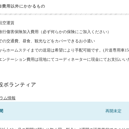
加費用以外にかかるもの
航空運賃
旅行傷害保険加入費用（必ず何らかの保険にご加入ください）
での交通費、昼食、観光などをカバーできるお小遣い
からホームステイまでの送迎は希望により手配可能です。(片道専用車15
エンテーション費用は現地にてコーディネーターに現金にてお支払いい
設ボランティア
ラム情報
間
再開未定