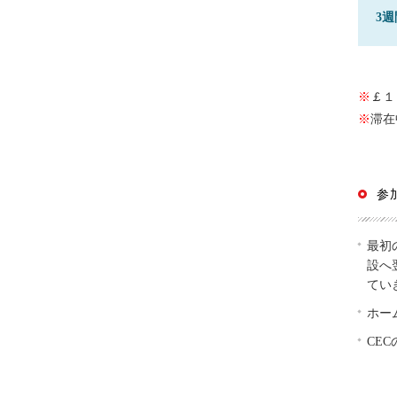
3
※
￡１
※
滞在
参
最初
設へ
てい
ホー
CE