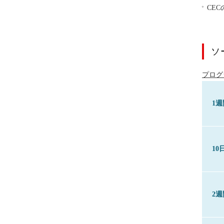
CE
ソ
プログ
1週
10
2週