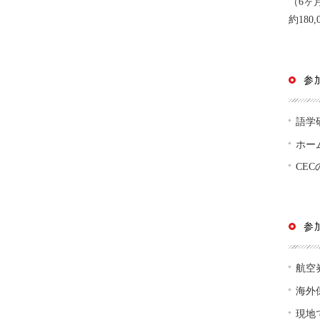
（6ヶ
約18
参
語学
ホー
CE
参
航空
海外
現地