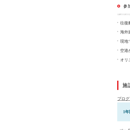
参
往復
海外
現地
空港
オリ
施
プログ
1年