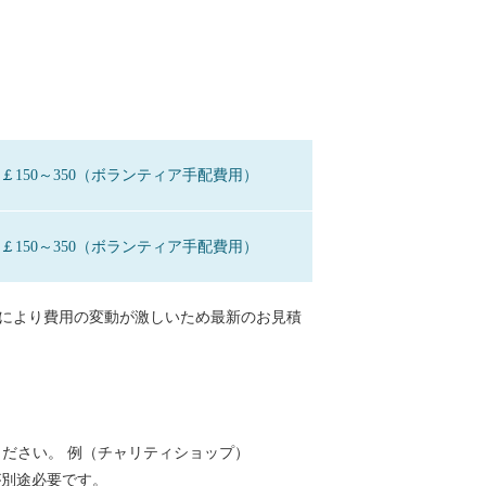
0円+￡150～350（ボランティア手配費用）
0円+￡150～350（ボランティア手配費用）
向により費用の変動が激しいため最新のお見積
ださい。 例（チャリティショップ）
加が別途必要です。