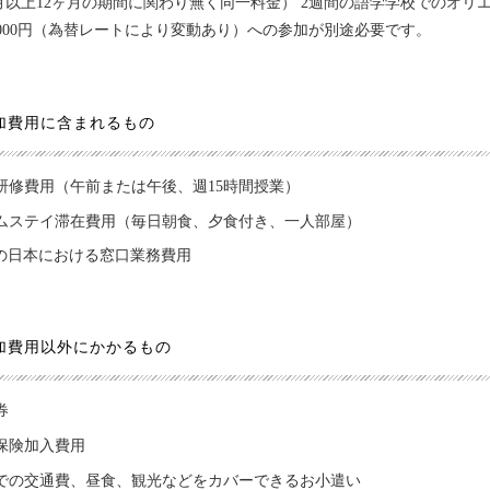
月以上12ヶ月の期間に関わり無く同一料金） 2週間の語学学校でのオ
0,000円（為替レートにより変動あり）への参加が別途必要です。
加費用に含まれるもの
研修費用（午前または午後、週15時間授業）
ムステイ滞在費用（毎日朝食、夕食付き、一人部屋）
Cの日本における窓口業務費用
加費用以外にかかるもの
券
保険加入費用
での交通費、昼食、観光などをカバーできるお小遣い