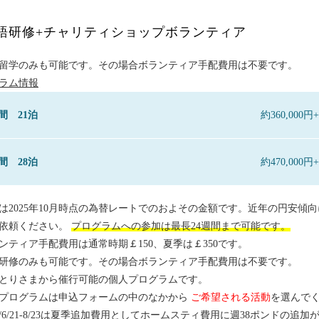
語研修+チャリティショップボランティア
留学のみも可能です。その場合ボランティア手配費用は不要です。
ラム情報
間 21泊
約360,00
間 28泊
約470,00
は2025年10月時点の為替レートでのおよその金額です。近年の円安傾
依頼ください。
プログラムへの参加は最長24週間まで可能です。
ンティア手配費用は通常時期￡150、夏季は￡350です。
研修のみも可能です。その場合ボランティア手配費用は不要です。
とりさまから催行可能の個人プログラムです。
プログラムは申込フォームの中のなかから
ご希望される活動
を選んでく
26/6/21-8/23は夏季追加費用としてホームスティ費用に週38ポンドの追