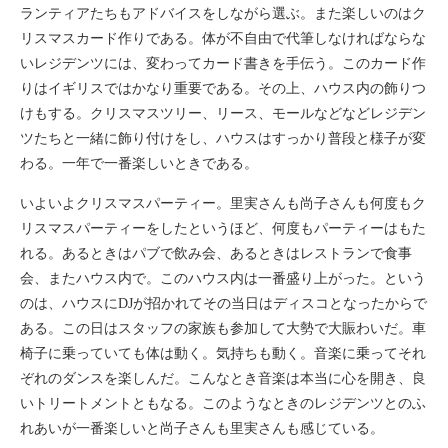
ランティアたちもアドバイスをしながら選ぶ。また楽しいのはク
リスマスカード作りである。体が不自由で代筆しなければならな
いレジデンツには、変わってカード書きを手伝う。このカード作
りはイギリスではかなり重要である。その上、ハウス内の飾りつ
けもする。クリスマスツリー、リース、モールなどなどレジデン
ツたちと一緒に飾り付けをし、ハウスはすっかり普段と様子が変
わる。一年で一番楽しいときである。
いよいよクリスマスパーティー。里実さんも尚子さんも何度もク
リスマスパーティーをしたというほど、何度もパーティーはもた
れる。あるときはパブで飲み会、あるときはレストランで食事
会、またハウス内で。このハウス内は一番盛り上がった。という
のは、ハウスにDJが招かれてその当日はディスコとなったからで
ある。この日はスタッフの家族も参加して大勢で大賑わいだ。車
椅子に乗っていても体は動く。気持ちも動く。音楽に乗ってそれ
ぞれのダンスを楽しんだ。こんなとき音楽は本当に心を開き、良
いトリートメントともなる。このようなときのレジデンツとのふ
れあいが一番楽しいと尚子さんも里実さんも感じている。