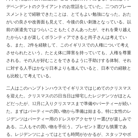
デペンデントのクライアントのお世話をしていた。二つのプレー
スメントとで経験できたことは、とてもよい勉強になった。おた
がいの良さや改善面も見えて、今後の良い刺激となっている。以
前の派遣先ではつらいこともたくさんあったが、それを乗り越え
たからいまが楽しくボランティアできると尚子さんは考えてい
る。また、2件を経験して、このイギリスでの人権について考え
させられたという。たとえ体に障害を持っていても、人権を尊重
される。その人が好むことをできるように手助けする体制、それ
に対する人手はかなり日本よりも進んでいると、日本での経験と
も比較して考えている。
二人はこのハンプトンハウスでイギリスではじめてのクリスマス
を迎えた。クリスマスの25日当日は帰宅したレジデンツがほとん
どだったが、12月に入りクリスマスまで準備やパーティーが続い
た。まずはパーティーの買い物から準備は始まる。特に女性のレ
ジデンツはパーティー用のドレスやアクセサリー選びが楽しみで
ある。二人もその買い物を手伝う。プレゼント選びも慎重であ
る。レジデンツによってはとても時間がかかるが、スタッフやボ