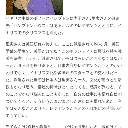
イギリス中部の町ノースハンプトンに尚子さん､里実さんの派遣
先「ハンプトンハウス」はある。27名のレジデンツとともに、イ
ギリスでのクリスマスを迎えた。
里実さんは英語研修を終えて、ここに派遣されて約6ヶ月。英語
学部の学生で、英語だけでなくこのボランティアに興味を持ち渡
英を決意。しかし、派遣されてからはつらいことも少なくはなか
った。６ヶ月を振り返ると、仕事内容やレジデンツたちとのかか
わりでなく、イギリス文化や多国籍のスタッフとの交わりだっ
た。派遣された当初は日本人は里実さん一人。文化が違うと生活
観もかなり違う。部屋の掃除ひとつとっても、感覚が異なる。そ
のことでかなり悩んだこともあった。自分の仕事にも慣れ自信が
ついてくると、そういうこまごまとした違いにも慣れて来た。今
ではそんなことよりも、レジデンツたちとのふれあいの時間がと
ても楽しい。
尚子さんは2件目の派遣先。ここでは2ヵ月半になる。以前はイン