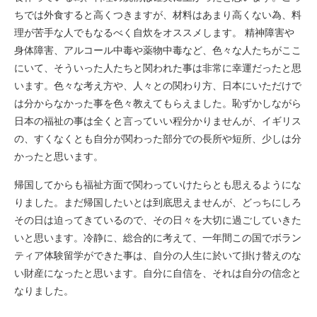
ちでは外食すると高くつきますが、材料はあまり高くない為、料
理が苦手な人でもなるべく自炊をオススメします。 精神障害や
身体障害、アルコール中毒や薬物中毒など、色々な人たちがここ
にいて、そういった人たちと関われた事は非常に幸運だったと思
います。色々な考え方や、人々との関わり方、日本にいただけで
は分からなかった事を色々教えてもらえました。恥ずかしながら
日本の福祉の事は全くと言っていい程分かりませんが、イギリス
の、すくなくとも自分が関わった部分での長所や短所、少しは分
かったと思います。
帰国してからも福祉方面で関わっていけたらとも思えるようにな
りました。まだ帰国したいとは到底思えませんが、どっちにしろ
その日は迫ってきているので、その日々を大切に過ごしていきた
いと思います。冷静に、総合的に考えて、一年間この国でボラン
ティア体験留学ができた事は、自分の人生に於いて掛け替えのな
い財産になったと思います。自分に自信を、それは自分の信念と
なりました。