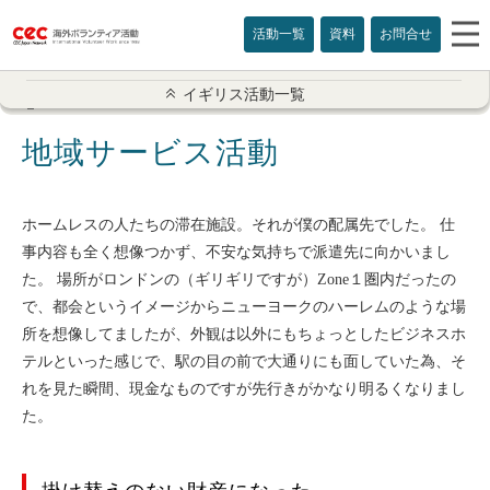
活動一覧
資料
お問合せ
イギリス活動一覧
イギリス活動一覧
地域サービス活動
ボランティア概要
チャリティショップ
ホームレスの人たちの滞在施設。それが僕の配属先でした。 仕
事内容も全く想像つかず、不安な気持ちで派遣先に向かいまし
ソーシャルビジット
た。 場所がロンドンの（ギリギリですが）Zone１圏内だったの
施設ボランティア
で、都会というイメージからニューヨークのハーレムのような場
所を想像してましたが、外観は以外にもちょっとしたビジネスホ
CSV活動
テルといった感じで、駅の目の前で大通りにも面していた為、そ
れを見た瞬間、現金なものですが先行きがかなり明るくなりまし
語学学校
た。
イギリスボラ情報