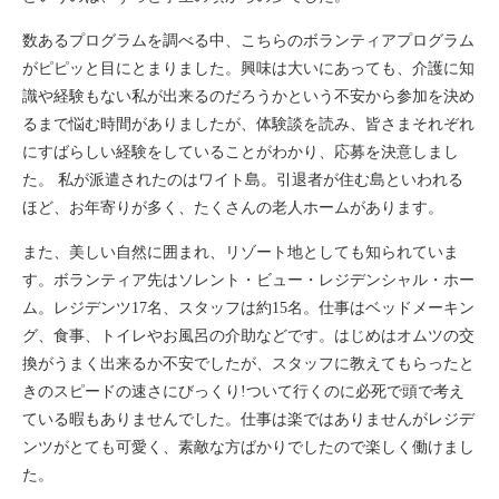
数あるプログラムを調べる中、こちらのボランティアプログラム
がピピッと目にとまりました。興味は大いにあっても、介護に知
識や経験もない私が出来るのだろうかという不安から参加を決め
るまで悩む時間がありましたが、体験談を読み、皆さまそれぞれ
にすばらしい経験をしていることがわかり、応募を決意しまし
た。 私が派遣されたのはワイト島。引退者が住む島といわれる
ほど、お年寄りが多く、たくさんの老人ホームがあります。
また、美しい自然に囲まれ、リゾート地としても知られていま
す。ボランティア先はソレント・ビュー・レジデンシャル・ホー
ム。レジデンツ17名、スタッフは約15名。仕事はベッドメーキン
グ、食事、トイレやお風呂の介助などです。はじめはオムツの交
換がうまく出来るか不安でしたが、スタッフに教えてもらったと
きのスピードの速さにびっくり!ついて行くのに必死で頭で考え
ている暇もありませんでした。仕事は楽ではありませんがレジデ
ンツがとても可愛く、素敵な方ばかりでしたので楽しく働けまし
た。