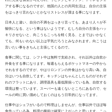
アする事になるのですが、他国の人との共同生活は、自分の主張
をはっきり言わないとかなりストレスが溜まる事になります。
日本人と違い、自分の不満をはっきり言っても、あまり人々が不
愉快になる、という事はないようです。むしろ自分の主張をハッ
キリさせないと、向こうもこっちを軽く見る、とまではいかなく
ても、何もいわない以上は平気だろうとみなされます。向こうは
言いたい事をきちんと主張してくるので。
食事に関しては、シフト中は無料で支給され、それ以外は自炊か
外食をする事になります。毎週もらえるポケットマネーの中から
それをするのですが、やはりロンドンの外食はかなり高い為、自
分はいつも自炊してます。キッチンはちゃんとしたものがそれぞ
れのフラットにあり、調理器具も最低限揃っている為、自炊する
環境は整っています。スーパーも遠くないところにあるので、セ
ールの時に買い溜めしておくのはもう日常的になってます。
仕事中はシェフがいるので料理はしませんが、仕事以外でほぼ毎
食作っている為、料理の腕前は確実に上がったと思います。こっ