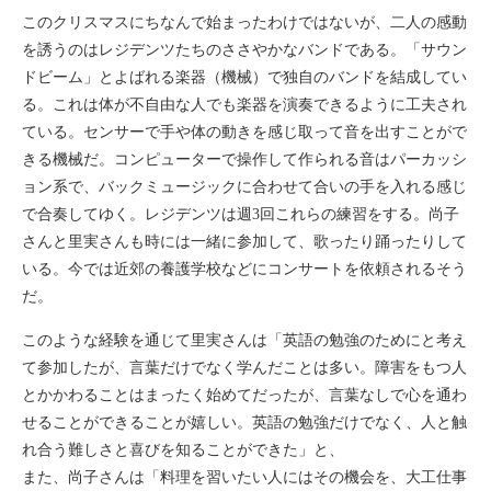
このクリスマスにちなんで始まったわけではないが、二人の感動
を誘うのはレジデンツたちのささやかなバンドである。「サウン
ドビーム」とよばれる楽器（機械）で独自のバンドを結成してい
る。これは体が不自由な人でも楽器を演奏できるように工夫され
ている。センサーで手や体の動きを感じ取って音を出すことがで
きる機械だ。コンピューターで操作して作られる音はパーカッシ
ョン系で、バックミュージックに合わせて合いの手を入れる感じ
で合奏してゆく。レジデンツは週3回これらの練習をする。尚子
さんと里実さんも時には一緒に参加して、歌ったり踊ったりして
いる。今では近郊の養護学校などにコンサートを依頼されるそう
だ。
このような経験を通じて里実さんは「英語の勉強のためにと考え
て参加したが、言葉だけでなく学んだことは多い。障害をもつ人
とかかわることはまったく始めてだったが、言葉なしで心を通わ
せることができることが嬉しい。英語の勉強だけでなく、人と触
れ合う難しさと喜びを知ることができた」と、
また、尚子さんは「料理を習いたい人にはその機会を、大工仕事