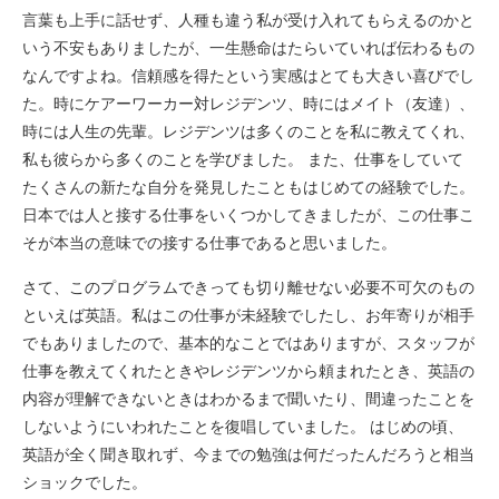
言葉も上手に話せず、人種も違う私が受け入れてもらえるのかと
いう不安もありましたが、一生懸命はたらいていれば伝わるもの
なんですよね。信頼感を得たという実感はとても大きい喜びでし
た。時にケアーワーカー対レジデンツ、時にはメイト（友達）、
時には人生の先輩。レジデンツは多くのことを私に教えてくれ、
私も彼らから多くのことを学びました。 また、仕事をしていて
たくさんの新たな自分を発見したこともはじめての経験でした。
日本では人と接する仕事をいくつかしてきましたが、この仕事こ
そが本当の意味での接する仕事であると思いました。
さて、このプログラムできっても切り離せない必要不可欠のもの
といえば英語。私はこの仕事が未経験でしたし、お年寄りが相手
でもありましたので、基本的なことではありますが、スタッフが
仕事を教えてくれたときやレジデンツから頼まれたとき、英語の
内容が理解できないときはわかるまで聞いたり、間違ったことを
しないようにいわれたことを復唱していました。 はじめの頃、
英語が全く聞き取れず、今までの勉強は何だったんだろうと相当
ショックでした。