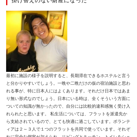
掛け替えのない財産になった
参加の声
感想文
よくある質問
ボラのメリット
ボラの心構え
最初に施設の様子を説明すると、長期滞在できるホステルと言う
参加費用
と分かりやすいでしょう。一晩や二晩だけの仮の宿泊施設と思わ
れる事が、特に日本人にはよくあります。それだけ日本ではあま
り無い形式なのでしょう。日本にいる時は、全くそういう方面に
申込フォーム
ついての知識が無かったので、自分には比較的違和感無く受け入
れられたと思います。 私生活については、フラットを派遣先か
ら支給されているので、とても快適に過ごしています。ボランテ
ィアは２～３人で１つのフラットを共同で使っています。それぞ
れに完全な個室が与えられ、リビングとキッチン、トイレをシェ