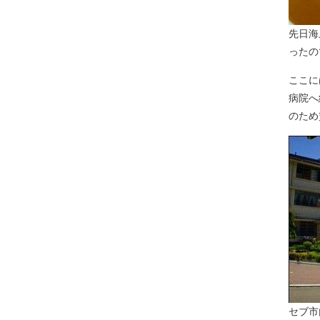
先日海
ったの
ここに
病院へ
のため
セブ市内