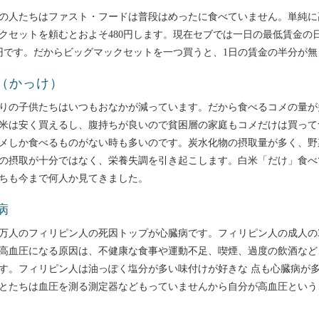
の人たちはファスト・フードは普段はめったに食べていません。単純に
クセットを頼むとおよそ480円します。現在セブでは一日の最低賃金の
0円です。だからビッグマックセットを一つ買うと、1日の賃金の半分が
（かっけ）
りの子供たちはいつもおなかが減っています。だから食べるコメの量が
米は安く買えるし、腹持ちが良いので貧困層の家庭もコメだけは買って
メしか食べるものがない時も多いのです。炭水化物の摂取量が多く、野
の摂取が十分ではなく、栄養失調を引き起こします。白米「だけ」食べ
ちも今まで何人か見てきました。
病
00万人のフィリピン人の死因トップが心臓病です。フィリピン人の成人の
高血圧になる原因は、不健康な食事や運動不足、喫煙、過度の飲酒など
す。フィリピン人は油っぽく塩分が多い味付けが好きな 点も心臓病が
とたちは血圧を測る測定器などもっていませんから自分が高血圧という
歯