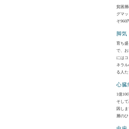
貧困層
グマッ
そ96
脚気
育ち盛
で、お
にはコ
ネラル
る人た
心臓
1億1
そして
因しま
層のひ
虫