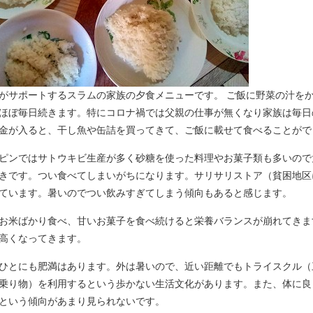
がサポートするスラムの家族の夕食メニューです。 ご飯に野菜の汁を
ほぼ毎日続きます。特にコロナ禍では父親の仕事が無くなり家族は毎日
金が入ると、干し魚や缶詰を買ってきて、ご飯に載せて食べることがで
ピンではサトウキビ生産が多く砂糖を使った料理やお菓子類も多いので
きです。つい食べてしまいがちになります。サリサリストア（貧困地区
ています。暑いのでつい飲みすぎてしまう傾向もあると感じます。
お米ばかり食べ、甘いお菓子を食べ続けると栄養バランスが崩れてきま
高くなってきます。
ひとにも肥満はあります。外は暑いので、近い距離でもトライスクル（
乗り物）を利用するという歩かない生活文化があります。また、体に良
という傾向があまり見られないです。