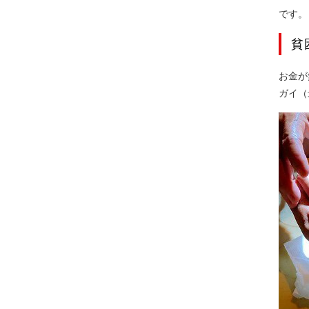
です。
貧
お金が無
ガイ（