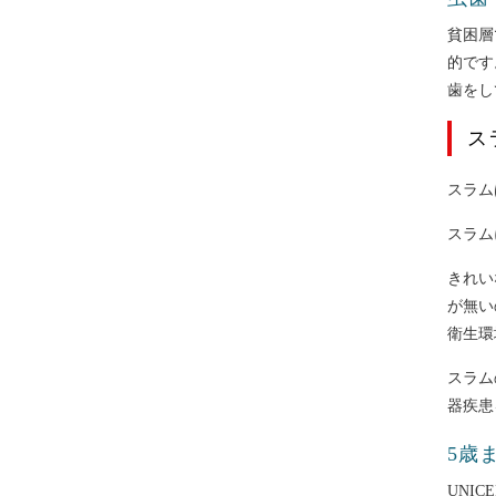
貧困層
的です
歯をし
ス
スラム
スラム
きれい
が無い
衛生環
スラム
器疾患
5歳
UNI