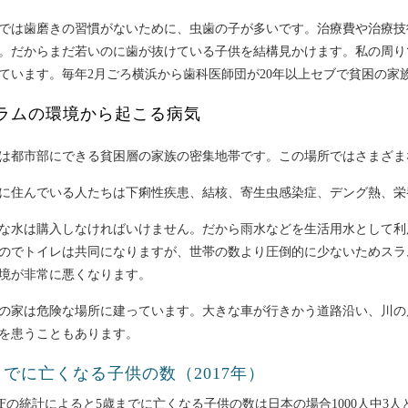
では歯磨きの習慣がないために、虫歯の子が多いです。治療費や治療技
。だからまだ若いのに歯が抜けている子供を結構見かけます。私の周り
ています。毎年2月ごろ横浜から歯科医師団が20年以上セブで貧困の家
ラムの環境から起こる病気
は都市部にできる貧困層の家族の密集地帯です。この場所ではさまざま
に住んでいる人たちは下痢性疾患、結核、寄生虫感染症、デング熱、栄
な水は購入しなければいけません。だから雨水などを生活用水として利
のでトイレは共同になりますが、世帯の数より圧倒的に少ないためスラ
境が非常に悪くなります。
の家は危険な場所に建っています。大きな車が行きかう道路沿い、川の
を患うこともあります。
までに亡くなる子供の数（2017年）
CEFの統計によると5歳までに亡くなる子供の数は日本の場合1000人中3人