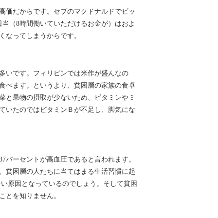
高価だからです。セブのマクドナルドでビッ
日当（8時間働いていただけるお金が）はおよ
無くなってしまうからです。
多いです。フィリピンでは米作が盛んなの
食べます。というより、貧困層の家族の食卓
菜と果物の摂取が少ないため、ビタミンやミ
ていたのではビタミンＢが不足し、脚気にな
37パーセントが高血圧であると言われます。
、貧困層の人たちに当てはまる生活習慣に起
多い原因となっているのでしょう。そして貧困
ことを知りません。