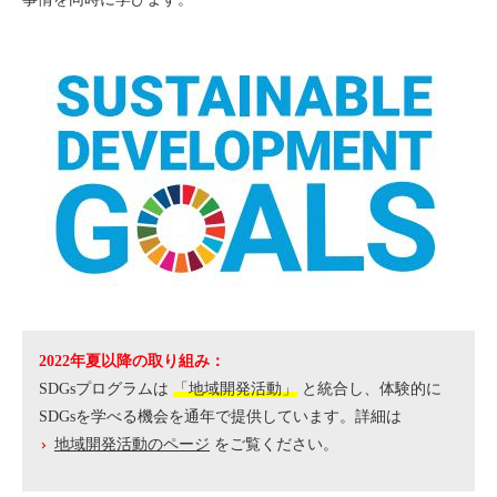
高齢者施設
日本語教育
英会話と活動
高校生参加活動
高校生トビタテ
SDGsスタディツアーのイメージ
グループ紹介
親子で活動
2022年夏以降の取り組み：
SDGsプログラムは
「地域開発活動」
と統合し、体験的に
セブプログラム情報
SDGsを学べる機会を通年で提供しています。詳細は
地域開発活動のページ
をご覧ください。
セブへの思い入れ