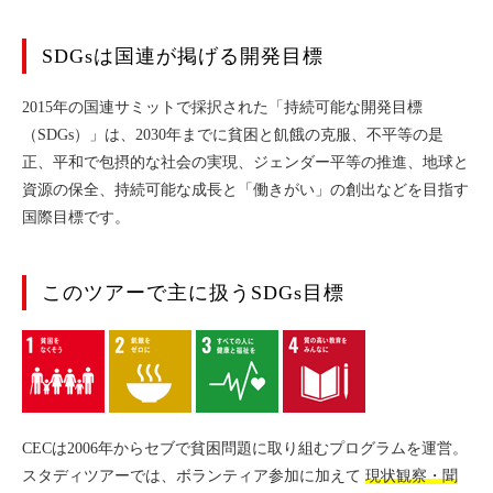
よくある質問
SDGsは国連が掲げる開発目標
参加費用
2015年の国連サミットで採択された「持続可能な開発目標
お申込み
（SDGs）」は、2030年までに貧困と飢餓の克服、不平等の是
正、平和で包摂的な社会の実現、ジェンダー平等の推進、地球と
ストリート子供
資源の保全、持続可能な成長と「働きがい」の創出などを目指す
国際目標です。
フィリピン教育
フィリピン貧困
このツアーで主に扱うSDGs目標
フィリピン医療
CECは2006年からセブで貧困問題に取り組むプログラムを運営。
スタディツアーでは、ボランティア参加に加えて
現状観察・聞