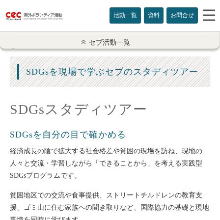
活動一覧
資料
お問合せ
セブ活動一覧
セブ活動一覧
ボランティア概要
SDGsを現場で学ぶセブのスタディツアー
説明会のご案内
SDGsスタディツアー
地域開発活動
SDGsを自分の目で確かめる
ストリート子供
経済成長の陰で拡大する社会格差や貧困の現場を訪ね、現地の
SDGsツアー
人々と交流・学習しながら「できることから」を考える実践型
SDGsプログラムです。
孤児院
貧困地区での交流や食事提供、ストリートチルドレンの教育支
援、ゴミ山に住む家族への聞き取りなど、国際協力の基礎と現地
幼稚園
事情を同時に学びます。