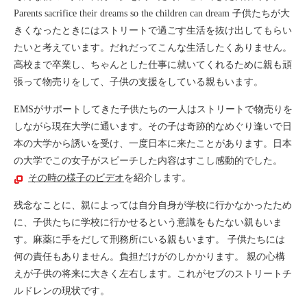
Parents sacrifice their dreams so the children can dream 子供たちが大
きくなったときにはストリートで過ごす生活を抜け出してもらい
たいと考えています。だれだってこんな生活したくありません。
高校まで卒業し、ちゃんとした仕事に就いてくれるために親も頑
張って物売りをして、子供の支援をしている親もいます。
EMSがサポートしてきた子供たちの一人はストリートで物売りを
しながら現在大学に通います。その子は奇跡的なめぐり逢いで日
本の大学から誘いを受け、一度日本に来たことがあります。日本
の大学でこの女子がスピーチした内容はすこし感動的でした。
その時の様子のビデオ
を紹介します。
残念なことに、親によっては自分自身が学校に行かなかったため
に、子供たちに学校に行かせるという意識をもたない親もいま
す。麻薬に手をだして刑務所にいる親もいます。 子供たちには
何の責任もありません。負担だけがのしかかります。 親の心構
えが子供の将来に大きく左右します。これがセブのストリートチ
ルドレンの現状です。