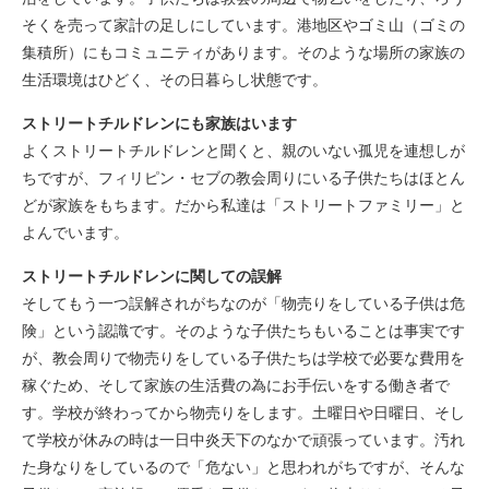
参加費用
そくを売って家計の足しにしています。港地区やゴミ山（ゴミの
集積所）にもコミュニティがあります。そのような場所の家族の
お申込み
生活環境はひどく、その日暮らし状態です。
ストリート子供
ストリートチルドレンにも家族はいます
よくストリートチルドレンと聞くと、親のいない孤児を連想しが
フィリピン教育
ちですが、フィリピン・セブの教会周りにいる子供たちはほとん
どが家族をもちます。だから私達は「ストリートファミリー」と
フィリピン貧困
よんでいます。
ストリートチルドレンに関しての誤解
フィリピン医療
そしてもう一つ誤解されがちなのが「物売りをしている子供は危
険」という認識です。そのような子供たちもいることは事実です
が、教会周りで物売りをしている子供たちは学校で必要な費用を
稼ぐため、そして家族の生活費の為にお手伝いをする働き者で
す。学校が終わってから物売りをします。土曜日や日曜日、そし
て学校が休みの時は一日中炎天下のなかで頑張っています。汚れ
た身なりをしているので「危ない」と思われがちですが、そんな