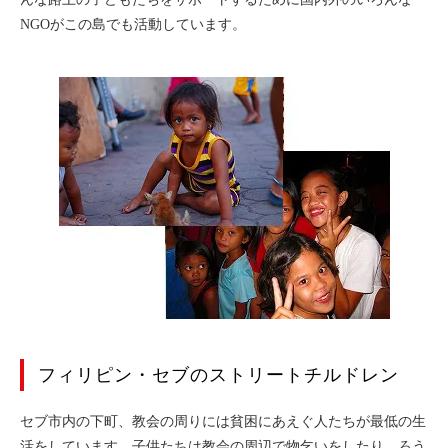
NGOがこの島でも活動しています。
日本語教育
英会話と活動
高校生参加活動
高校生トビタテ
グループ紹介
親子で活動
セブプログラム情報
セブへの思い入れ
フィリピン・セブのストリートチルドレン
よくある質問
セブ市内の下町、教会の周りには貧困にあえぐ人たちが最低の生
活をしています。子供たちは教会の周辺で物乞いをしたり、ろう