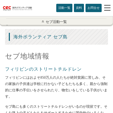
活動一覧
資料
お問合せ
セブ活動一覧
セブ活動一覧
ボランティア概要
海外ボランティア セブ島
説明会のご案内
セブ地域情報
地域開発活動
フィリピンのストリートチルドレン
ストリート子供
フィリピンにはおよそ850万人の人たちが絶対貧困に苦しみ、そ
孤児院
の家族の子供達は学校に行かない子どもたちも多く、親から強制
的に仕事の手伝いをさせられたり、物乞いをしている子供がいま
幼稚園
す。
セブ島にも多くのストリートチルドレンがいるのが現状です。そ
高齢者施設
んな路上の子どもたちをサポートするために国内外のいろんな