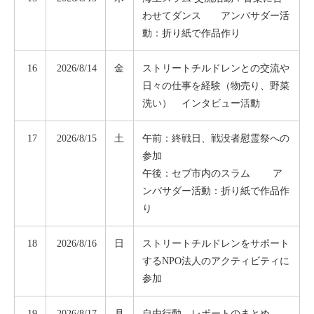
わせてダンス アンバサダー活
動：折り紙で作品作り
16
2026/8/14
金
ストリートチルドレンとの交流や
日々の仕事を経験（物売り、野菜
洗い） インタビュー活動
17
2026/8/15
土
午前：終戦日、戦没者慰霊祭への
参加
午後：セブ市内のスラム ア
ンバサダー活動：折り紙で作品作
り
18
2026/8/16
日
ストリートチルドレンをサポート
するNPO法人のアクティビティに
参加
19
2026/8/17
月
自由行動 レポートのまとめ