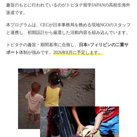
趣旨のもとに行われているのがトビタテ留学JAPANの高校生海外
日本語教育
派遣です。
英会話と活動
本プログラムは、CECが日本事務局を務める現地NGOのスタッフ
と連携し、初期設計から厳選した活動内容を組み込んでいます。
高校生参加活動
トビタテの趣旨・期間基準に合致し、
日本×フィリピンの二重サ
ポート
体制が強みです。
2026年8月に予定します。
高校生トビタテ
グループ紹介
親子で活動
セブプログラム情報
セブへの思い入れ
よくある質問