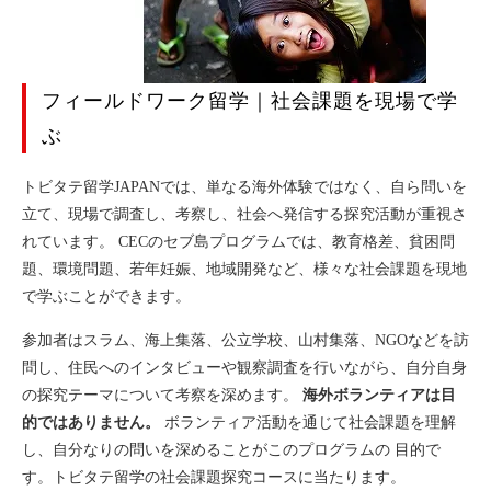
参加費用
お申込み
フィールドワーク留学｜社会課題を現場で学
ストリート子供
ぶ
フィリピン教育
トビタテ留学JAPANでは、単なる海外体験ではなく、自ら問いを
立て、現場で調査し、考察し、社会へ発信する探究活動が重視さ
フィリピン貧困
れています。 CECのセブ島プログラムでは、教育格差、貧困問
題、環境問題、若年妊娠、地域開発など、様々な社会課題を現地
フィリピン医療
で学ぶことができます。
参加者はスラム、海上集落、公立学校、山村集落、NGOなどを訪
問し、住民へのインタビューや観察調査を行いながら、自分自身
の探究テーマについて考察を深めます。
海外ボランティアは目
的ではありません。
ボランティア活動を通じて社会課題を理解
し、自分なりの問いを深めることがこのプログラムの 目的で
す。トビタテ留学の社会課題探究コースに当たります。