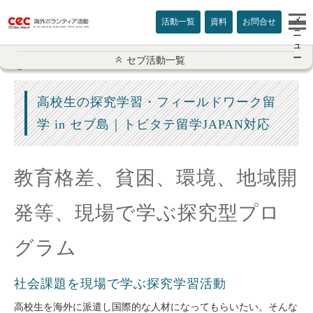
メ
活動一覧
資料
お問合せ
ニ
ュ
ー
セブ活動一覧
セブ活動一覧
ボランティア概要
高校生の探究学習・フィールドワーク留
学 in セブ島｜トビタテ留学JAPAN対応
説明会のご案内
地域開発活動
教育格差、貧困、環境、地域開
ストリート子供
発等、現場で学ぶ探究型プロ
孤児院
グラム
幼稚園
社会課題を現場で学ぶ探究学習活動
高齢者施設
高校生を海外に派遣し国際的な人材になってもらいたい。そんな