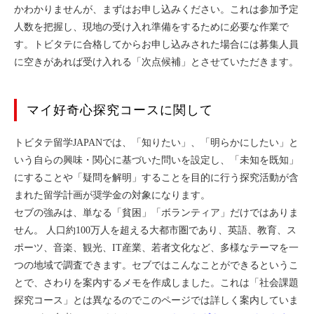
かわかりませんが、まずはお申し込みください。これは参加予定
人数を把握し、現地の受け入れ準備をするために必要な作業で
す。トビタテに合格してからお申し込みされた場合には募集人員
に空きがあれば受け入れる「次点候補」とさせていただきます。
マイ好奇心探究コースに関して
トビタテ留学JAPANでは、「知りたい」、「明らかにしたい」と
いう自らの興味・関心に基づいた問いを設定し、「未知を既知」
にすることや「疑問を解明」することを目的に行う探究活動が含
まれた留学計画が奨学金の対象になります。
セブの強みは、単なる「貧困」「ボランティア」だけではありま
せん。 人口約100万人を超える大都市圏であり、英語、教育、ス
ポーツ、音楽、観光、IT産業、若者文化など、多様なテーマを一
つの地域で調査できます。セブではこんなことができるというこ
とで、さわりを案内するメモを作成しました。これは「社会課題
探究コース」とは異なるのでこのページでは詳しく案内していま