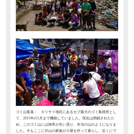
ゴミ山集落： タリサイ地区にあるセブ最大のゴミ集積所とし
て、2015年の1月まで機能していました。現在は閉鎖されたた
め、このゴミ山には雑草が生い茂り、本当の山のようになりま
した。今もここに沢山の家族が小屋を作って暮らし、近くにで